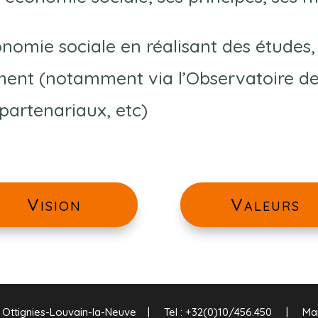
onomie sociale en réalisant des études,
ent (notamment via l’Observatoire de 
 partenariaux, etc)
Vision
Valeurs
8 Ottignies-Louvain-la-Neuve
| Tel : +32(0)10/456.450 | Mail