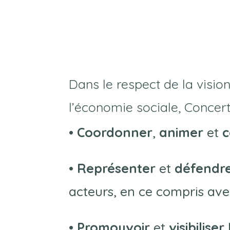
Dans le respect de la visi
l’économie sociale, Concert
• Coordonner
,
animer
et
c
• Représenter
et
défendr
acteurs, en ce compris ave
• Promouvoir
et
visibiliser