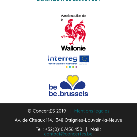
© ConcertES 2019 |
Mentions légales
Av. de Cîteaux 114, 1348 Ottignies-Louvain-la-Neuve
Tel : +32(0)10/456.450 | Mail :
contact@concertes.be